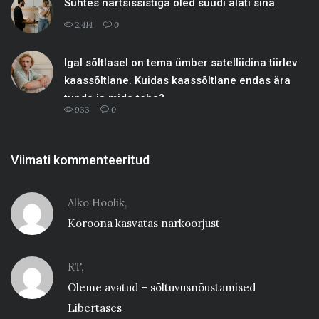
Suhtes nartsissistiga oled süüdi alati sina
2,414
0
Igal sõltlasel on tema ümber satelliidina tiirlev
kaassõltlane. Kuidas kaassõltlane endas ära
tunda ja mida teha?
933
0
Viimati kommenteeritud
Alko Hoolik,
Koroona kasvatas narkoorjust
RT,
Oleme avatud – sõltuvusnõustamised
Libertases