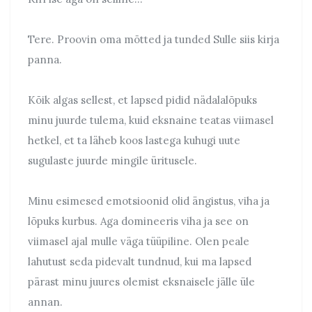
Tere. Proovin oma mõtted ja tunded Sulle siis kirja
panna.
Kõik algas sellest, et lapsed pidid nädalalõpuks
minu juurde tulema, kuid eksnaine teatas viimasel
hetkel, et ta läheb koos lastega kuhugi uute
sugulaste juurde mingile üritusele.
Minu esimesed emotsioonid olid ängistus, viha ja
lõpuks kurbus. Aga domineeris viha ja see on
viimasel ajal mulle väga tüüpiline. Olen peale
lahutust seda pidevalt tundnud, kui ma lapsed
pärast minu juures olemist eksnaisele jälle üle
annan.