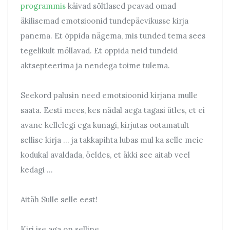
programmis
käivad sõltlased peavad omad
äkilisemad emotsioonid tundepäevikusse kirja
panema. Et õppida nägema, mis tunded tema sees
tegelikult möllavad. Et õppida neid tundeid
aktsepteerima ja nendega toime tulema.
Seekord palusin need emotsioonid kirjana mulle
saata. Eesti mees, kes nädal aega tagasi ütles, et ei
avane kellelegi ega kunagi, kirjutas ootamatult
sellise kirja … ja takkapihta lubas mul ka selle meie
kodukal avaldada, öeldes, et äkki see aitab veel
kedagi …
Aitäh Sulle selle eest!
Kiri ise aga on selline…