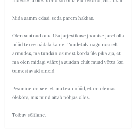
riidesse ja õue. Kõndisin oma elu rekordi, vist. 11km.
Mida samm edasi, seda parem hakkas.
Olen suutnud oma 1,5a järjestikuse joomise järel olla
nüüd terve nädala kaine. Tundetulv nagu noorelt
armudes, ma tundsin esimest korda üle pika aja, et
ma olen midagi väärt ja suudan elult muud võtta, kui
tuimestavaid aineid.
Peamine on see, et ma tean nüüd, et on olemas
õlekõrs, mis mind aitab põhjas olles.
Toibuv sõltlane.