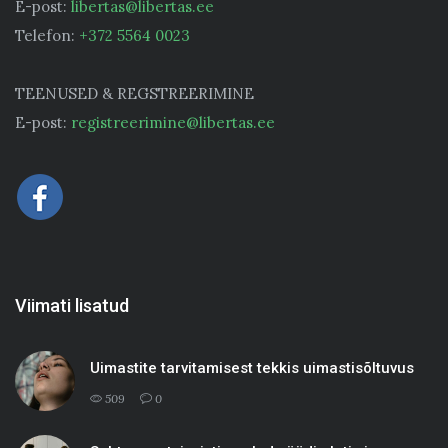
E-post:
libertas@libertas.ee
Telefon:
+372 5564 0023
TEENUSED & REGSTREERIMINE
E-post:
registreerimine@libertas.ee
Viimati lisatud
Uimastite tarvitamisest tekkis uimastisõltuvus
509
0