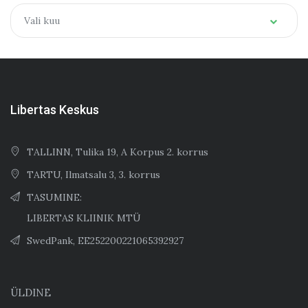
Arhiiv
Vali kuu
Libertas Keskus
TALLINN, Tulika 19, A Korpus 2. korrus
TARTU, Ilmatsalu 3, 3. korrus
TASUMINE:
LIBERTAS KLIINIK MTÜ
SwedPank, EE252200221065392927
ÜLDINE