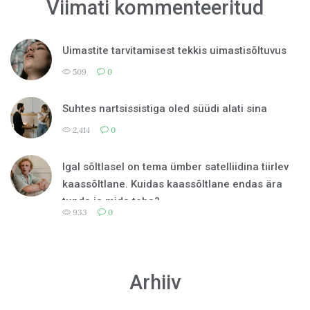
Viimati kommenteeritud
Uimastite tarvitamisest tekkis uimastisõltuvus
509
0
Suhtes nartsissistiga oled süüdi alati sina
2,414
0
Igal sõltlasel on tema ümber satelliidina tiirlev
kaassõltlane. Kuidas kaassõltlane endas ära
tunda ja mida teha?
933
0
Arhiiv