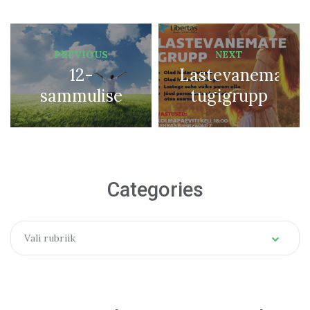
Navigeerimine
Previous
Next
PREVIOUS
NEXT
12-
Lastevanemate
post:
post:
sammulise
tugigrupp
programmi
Kehras
töötoad
Categories
Categories
Vali rubriik