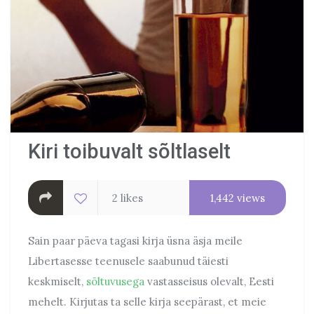
Kiri toibuvalt sõltlaselt
2 likes
1,442 views
Sain paar päeva tagasi kirja üsna äsja meile
Libertasesse teenusele saabunud täiesti
keskmiselt,
sõltuvusega
vastasseisus olevalt, Eesti
mehelt. Kirjutas ta selle kirja seepärast, et meie