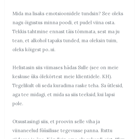
Mida ma lisaks emotsioonidele tundsin? See oleks
nagu õigustus minna poodi, et pudel viina osta.
Tekkis tahtmine ennast täis tõmmata, sest ma ju
tean, et alkohol tapaks tunded, ma oleksin tuim,
oleks kõigest po..ui.
Helistasin siis viimases hädas Sulle (see on meie
keskuse üks õlekõrtest meie klientidele. KH).
Tegelikult oli seda kuradima raske teha. Sa ütlesid,
aga tee midagi, et mida sa siis teeksid, kui lapsi
pole.
Otsustasingi siis, et proovin selle viha ja
viinaneelud füüsilisse tegevusse panna. Ruttu