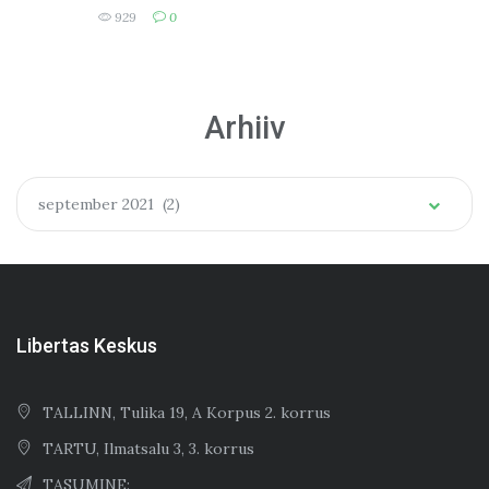
tunda ja mida teha?
929
0
Arhiiv
Arhiiv
september 2021 (2)
Libertas Keskus
TALLINN, Tulika 19, A Korpus 2. korrus
TARTU, Ilmatsalu 3, 3. korrus
TASUMINE: