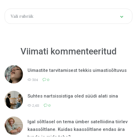
Categories
Vali rubriik
Viimati kommenteeritud
Uimastite tarvitamisest tekkis uimastisõltuvus
504
0
Suhtes nartsissistiga oled süüdi alati sina
2,411
0
Igal sõltlasel on tema ümber satelliidina tiirlev
kaassõltlane. Kuidas kaassõltlane endas ära