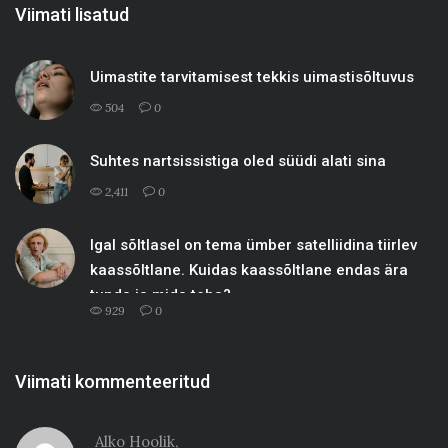
Viimati lisatud
Uimastite tarvitamisest tekkis uimastisõltuvus
504
0
Suhtes nartsissistiga oled süüdi alati sina
2,411
0
Igal sõltlasel on tema ümber satelliidina tiirlev
kaassõltlane. Kuidas kaassõltlane endas ära
tunda ja mida teha?
929
0
Viimati kommenteeritud
Alko Hoolik,