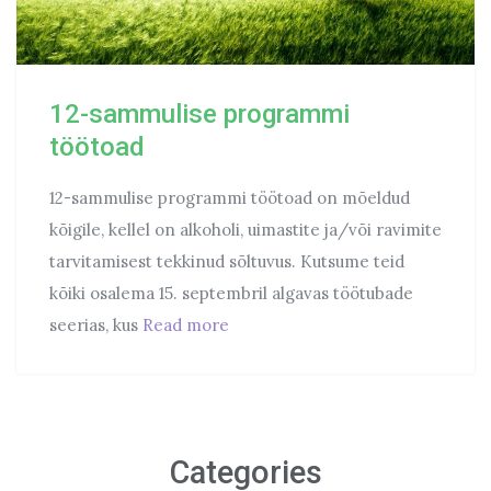
12-sammulise programmi
töötoad
12-sammulise programmi töötoad on mõeldud
kõigile, kellel on alkoholi, uimastite ja/või ravimite
tarvitamisest tekkinud sõltuvus. Kutsume teid
kõiki osalema 15. septembril algavas töötubade
12-sammulise programmi töötoad
seerias, kus
Read more
Categories