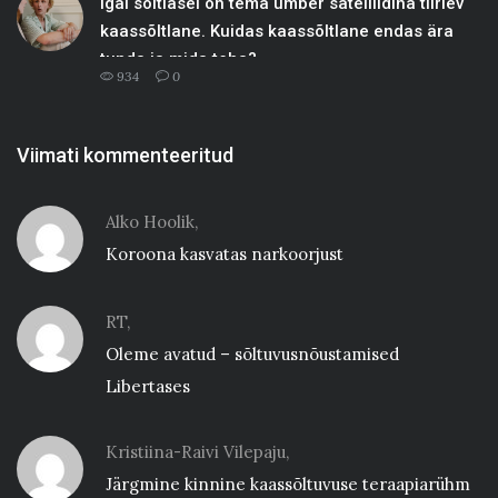
Igal sõltlasel on tema ümber satelliidina tiirlev
kaassõltlane. Kuidas kaassõltlane endas ära
tunda ja mida teha?
934
0
Viimati kommenteeritud
Alko Hoolik,
Koroona kasvatas narkoorjust
RT,
Oleme avatud – sõltuvusnõustamised
Libertases
Kristiina-Raivi Vilepaju,
Järgmine kinnine kaassõltuvuse teraapiarühm