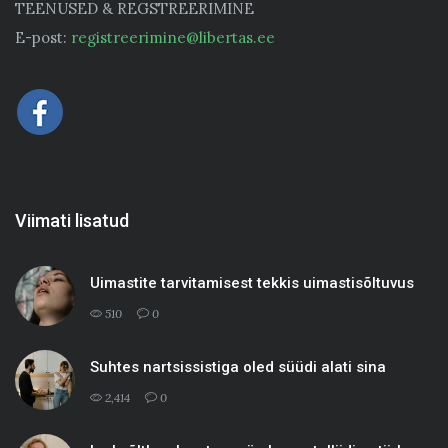
TEENUSED & REGSTREERIMINE
E-post:
registreerimine@libertas.ee
Viimati lisatud
Uimastite tarvitamisest tekkis uimastisõltuvus
510
0
Suhtes nartsissistiga oled süüdi alati sina
2,414
0